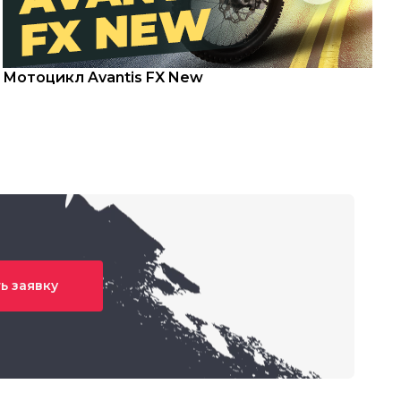
Мотоцикл Avantis FX New
С
ь заявку