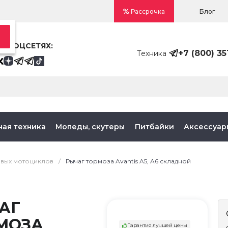
Блог
Рассрочка
В СОЦСЕТЯХ:
+7 (800) 35
Техника
ная техника
Мопеды, скутеры
Питбайки
Аксессуар
овых мотоциклов
/
Рычаг тормоза Avantis A5, A6 складной
АГ
МОЗА
Гарантия лучшей цены