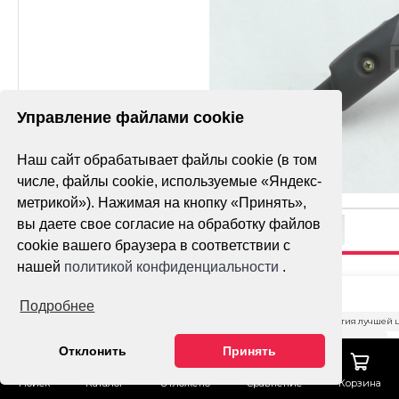
Управление файлами cookie
Наш сайт обрабатывает файлы cookie (в том
числе, файлы cookie, используемые «Яндекс-
метрикой»). Нажимая на кнопку «Принять»,
вы даете свое согласие на обработку файлов
cookie вашего браузера в соответствии с
нашей
политикой конфиденциальности
.
ТРУБА
Подробнее
ГЛУШИТЕЛЯ
Гарантия лучшей 
MT250 В СБОРЕ
Тех. поддержка
Отклонить
Принять
Доставка
ОФОРМИТ
Поиск
Каталог
Отложено
Сравнение
Корзина
ЗАКАЗ