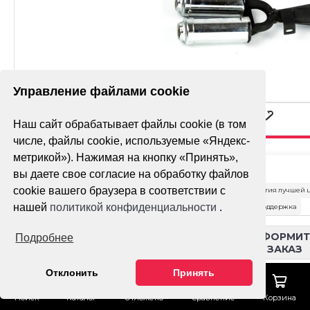
Управление файлами cookie
Наш сайт обрабатывает файлы cookie (в том
числе, файлы cookie, используемые «Яндекс-
метрикой»). Нажимая на кнопку «Принять»,
ГЛУШИТЕЛЬ В
вы даете свое согласие на обработку файлов
СБОРЕ H4 MINI
cookie вашего браузера в соответствии с
Гарантия лучшей 
ДВОЙНОЙ
нашей
политикой конфиденциальности
.
Тех. поддержка
Доставка
ОФОРМИТ
Подробнее
ЗАКАЗ
Оплата
Отклонить
Принять
Как сделать заказ
Поиск
Каталог
Отложено
Сравнение
Корзина
Гарантия
Кредит на