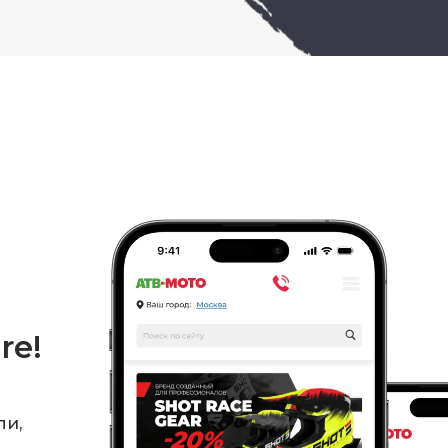
re!
ли,