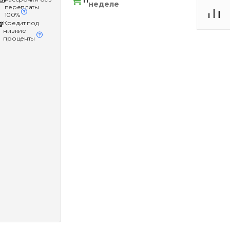
11
неделе
переплаты
100%
Кредит под
низкие
проценты