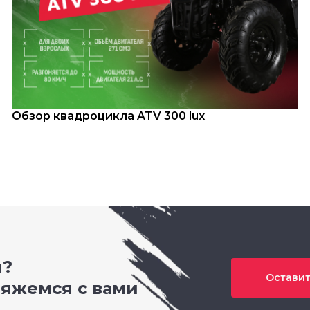
Обзор квадроцикла ATV 300 lux
и?
Оставит
вяжемся с вами