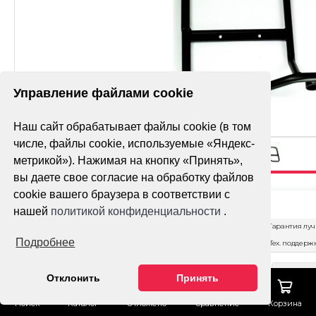
Управление файлами cookie
Наш сайт обрабатывает файлы cookie (в том
числе, файлы cookie, используемые «Яндекс-
метрикой»). Нажимая на кнопку «Принять»,
вы даете свое согласие на обработку файлов
cookie вашего браузера в соответствии с
ПОДНОЖКА
нашей
политикой конфиденциальности
.
МЕТАЛЛИЧЕСКАЯ
Гарантия лу
(ПОДРАМНИК)
Подробнее
Тех. поддерж
ATV 150-200 2017
ОФОР
Отклонить
Принять
ЗАК
Доставка
Поиск
Каталог
Отложено
Сравнение
Корзина
Оплата