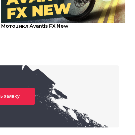
Мотоцикл Avantis FX New
С
ь заявку