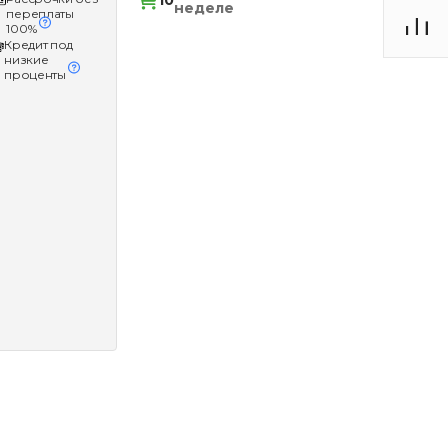
10
неделе
переплаты
100%
Кредит под
низкие
проценты