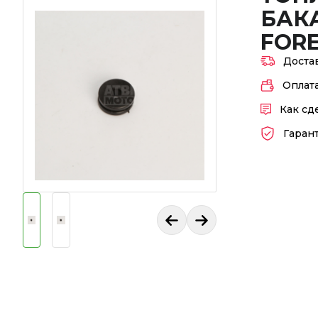
БАК
FORE
Доста
Оплат
Как сд
Гаран