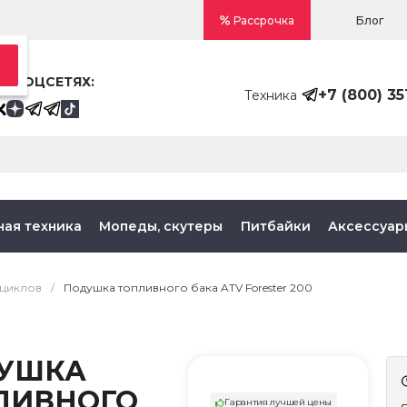
Блог
Рассрочка
В СОЦСЕТЯХ:
+7 (800) 35
Техника
ная техника
Мопеды, скутеры
Питбайки
Аксессуар
оциклов
/
Подушка топливного бака ATV Forester 200
УШКА
ЛИВНОГО
Гарантия лучшей цены