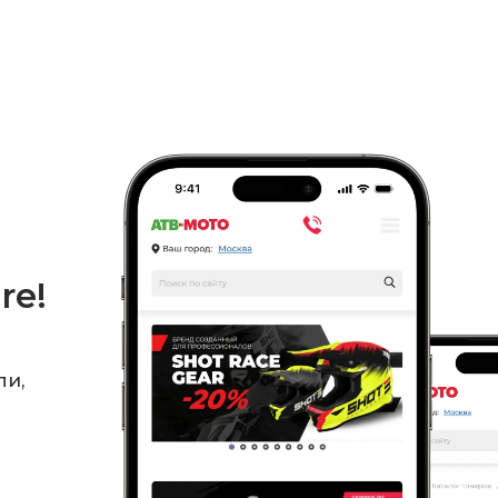
re!
ли,