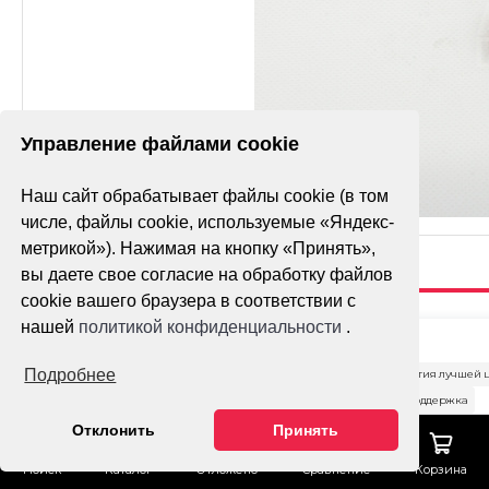
Управление файлами cookie
Наш сайт обрабатывает файлы cookie (в том
числе, файлы cookie, используемые «Яндекс-
метрикой»). Нажимая на кнопку «Принять»,
вы даете свое согласие на обработку файлов
cookie вашего браузера в соответствии с
ПРОКЛАДКА
нашей
политикой конфиденциальности
.
ГЛУШИТЕЛЯ
Подробнее
Гарантия лучшей 
D=33 ММ
Тех. поддержка
Отклонить
Принять
Доставка
ОФОРМИТ
ЗАКАЗ
Поиск
Каталог
Отложено
Сравнение
Корзина
Оплата